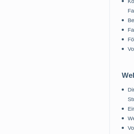
Ko
Fa
Be
Fa
Fö
Vo
Wel
Di
St
Ei
We
Vo