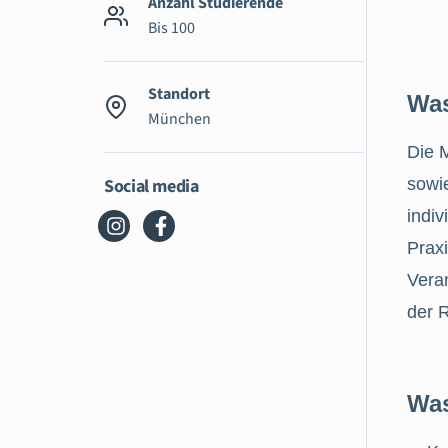
Anzahl Studierende
Bis 100
Standort
Was
München
Die 
Social media
sowie
indiv
Praxi
Vera
der R
Was