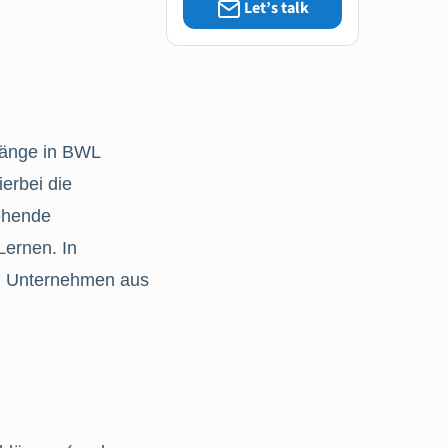
Let’s talk
ngänge in BWL
ierbei die
gehende
Lernen. In
zu Unternehmen aus