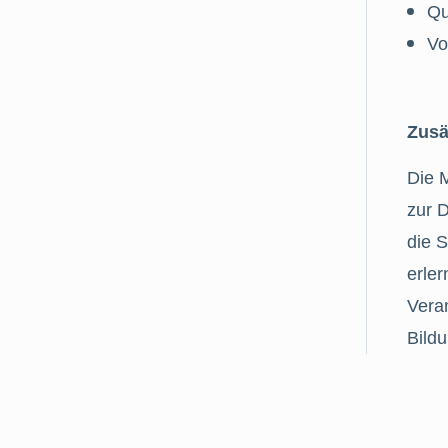
Qu
Vo
Zusä
Die 
zur 
die 
erle
Vera
Bildu