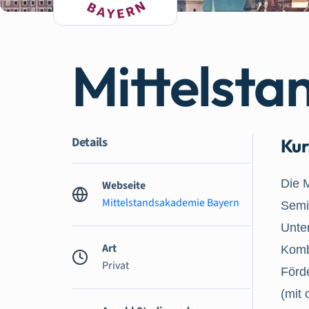
Mittelst
Details
Kur
Die 
Webseite
Mittelstandsakademie Bayern
Semin
Unte
Art
Komb
Privat
Förd
(mit 