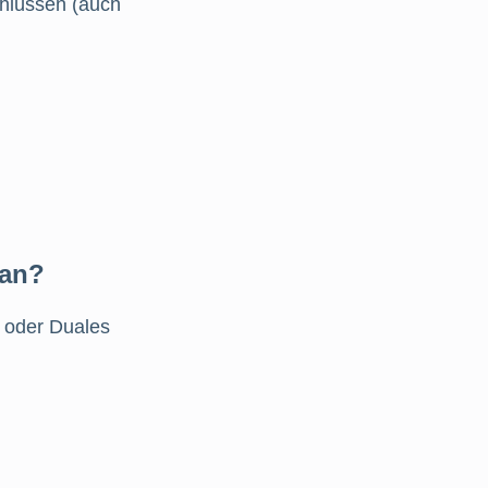
chlüssen (auch
 an?
t oder Duales