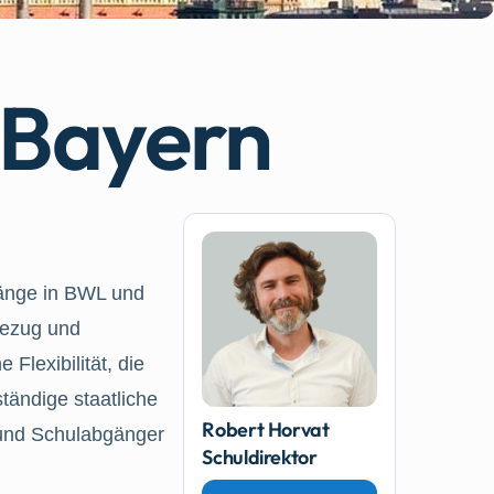
 Bayern
gänge in BWL und
bezug und
lexibilität, die
tändige staatliche
Robert Horvat
 und Schulabgänger
Schuldirektor