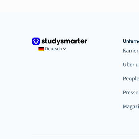
Unter
Deutsch
Karrie
Über u
Peopl
Presse
Magaz