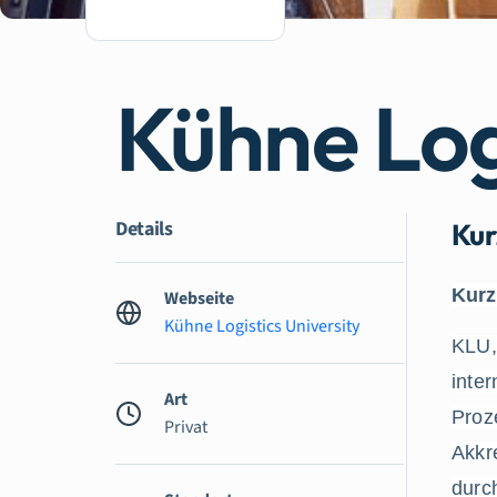
Kühne Log
Details
Kur
Kurz
Webseite
Kühne Logistics University
KLU, 
inter
Art
Proz
Privat
Akkre
durc