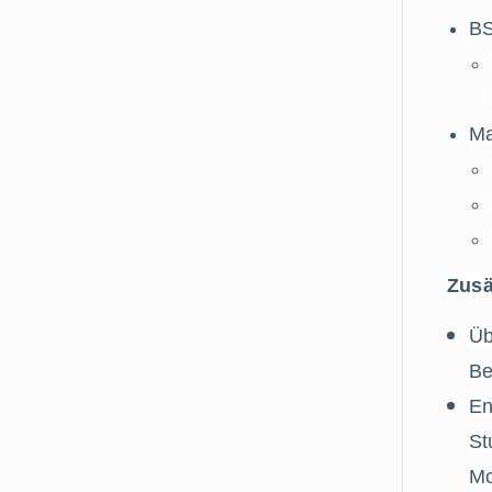
BS
Ma
Zusä
Üb
Be
En
St
Mc