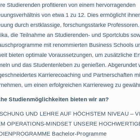
re Studierenden profitieren von einem hervorragenden
uungsverhältnis von etwa 1 zu 12. Dies ermöglicht ihnen
uung durch erstklassige, forschungsstarke Professoren. 
ika, die Teilnahme an Studierenden- und Sportclubs sowi
auschprogramme mit renommierten Business Schools un
weit bieten optimale Voraussetzungen, um zusätzliche E
eln und das Studentenleben zu genießen. Abgerundet w
eschneidertes Karrierecoaching und Partnerschaften mi
rnehmen, um einen erfolgreichen Karriereweg zu gewähr
he Studienmöglichkeiten bieten wir an?
SCHUNG UND LEHRE AUF HÖCHSTEM NIVEAU – VE
EM OPERATIONS-MINDSET UNSERE HOCHWERTIGE
DIENPROGRAMME 
Bachelor-Programme 