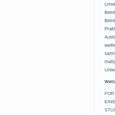
Unse
Betre
Betre
Prakt
Aust
welt
samm
maßg
Unte
Welc
FOR
EIN
STU