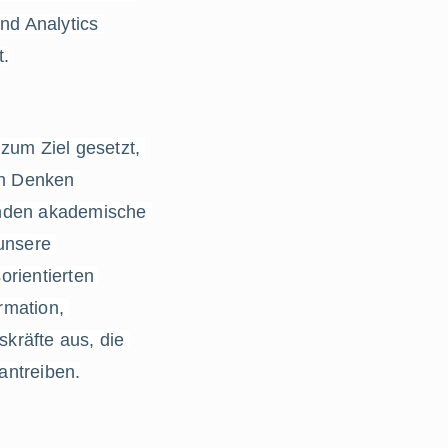
d Analytics 
t.
zum Ziel gesetzt, 
n Denken 
inden akademische 
unsere 
rientierten 
mation, 
räfte aus, die 
antreiben.