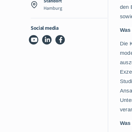
Standort
den 
Hamburg
sowi
Social media
Was
Die K
mode
ausz
Exzel
Stud
Ansa
Unte
vera
Was 