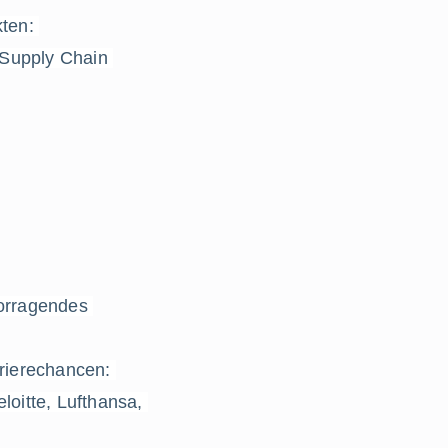
ten: 
Supply Chain 
orragendes 
ierechancen: 
oitte, Lufthansa, 