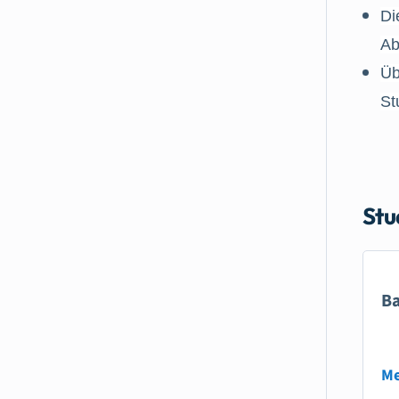
Di
Ab
Üb
St
Stu
Ba
Me