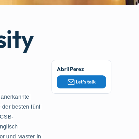
sity
Abril Perez
Let’s talk
 anerkannte 
 der besten fünf 
ACSB-
nglisch 
r und Master in 