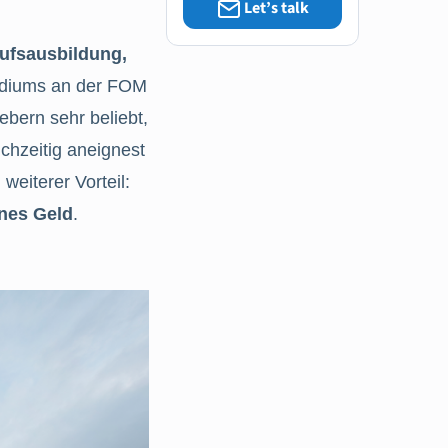
Let’s talk
ufsausbildung,
udiums an der FOM
ebern sehr beliebt,
ichzeitig aneignest
weiterer Vorteil:
nes Geld
.