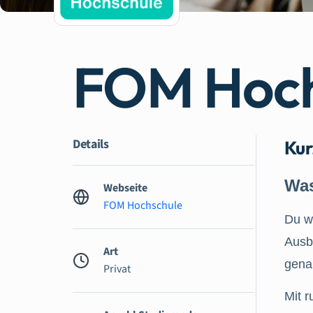
FOM Hoch
Details
Kur
Was
Webseite
FOM Hochschule
Du wi
Ausb
Art
genau
Privat
Mit 