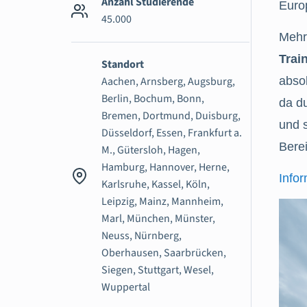
Anzahl Studierende
Euro
45.000
Mehr
Trai
Standort
Aachen, Arnsberg, Augsburg,
absol
Berlin, Bochum, Bonn,
da d
Bremen, Dortmund, Duisburg,
und s
Düsseldorf, Essen, Frankfurt a.
Bere
M., Gütersloh, Hagen,
Hamburg, Hannover, Herne,
Infor
Karlsruhe, Kassel, Köln,
Leipzig, Mainz, Mannheim,
Marl, München, Münster,
Neuss, Nürnberg,
Oberhausen, Saarbrücken,
Siegen, Stuttgart, Wesel,
Wuppertal