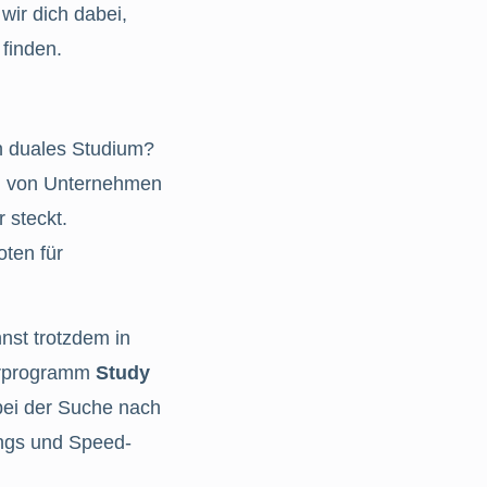
wir dich dabei,
finden.
n duales Studium?
h
von Unternehmen
r steckt.
oten für
nst trotzdem in
erprogramm
Study
 bei der Suche nach
ings und Speed-