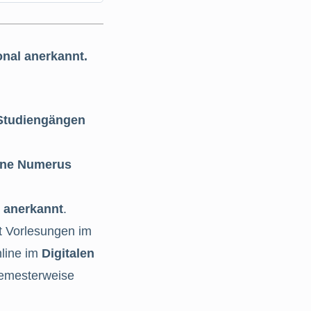
onal anerkannt.
-Studiengängen
ne Numerus
l anerkannt
.
t Vorlesungen im
nline im
Digitalen
semesterweise