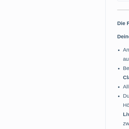
Die 
Dein
An
au
Be
Cl
Al
Du
Hö
Li
zw