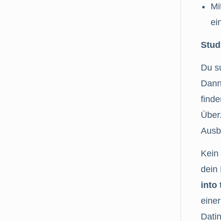
Mi
ei
Stud
Du s
Dann
finde
Überz
Ausbi
Kein
dein
into 
eine
Dati