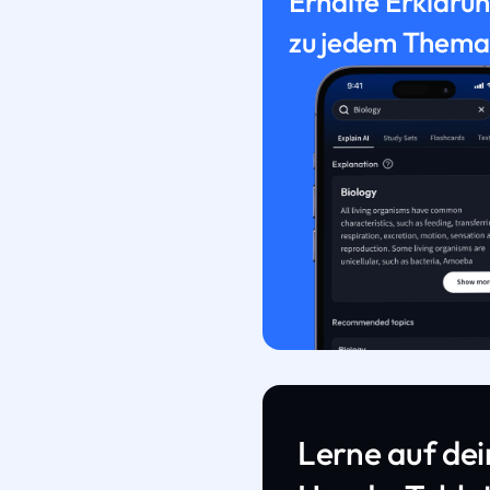
Erhalte Erkläru
zu jedem Thema
Lerne auf de