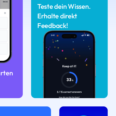
Teste dein Wissen.
Erhalte direkt
Feedback!
arten