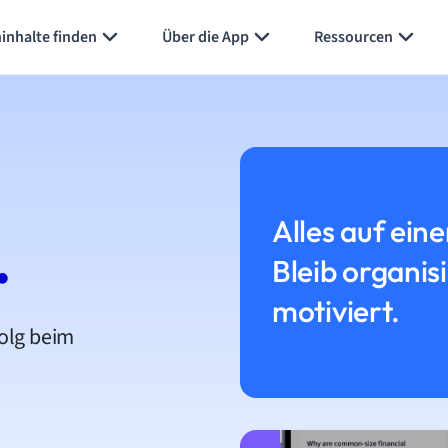
inhalte finden
Über die App
Ressourcen
Alles auf eine
.
Bleib organis
motiviert.
folg beim