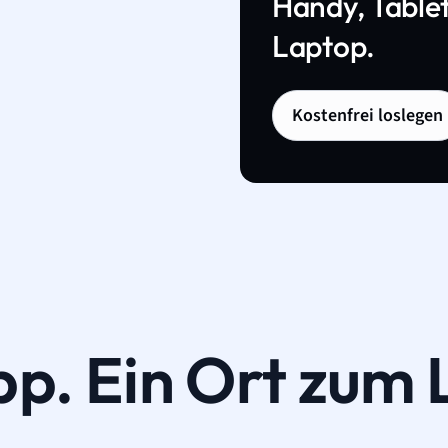
Handy, Tablet
Laptop.
Kostenfrei loslegen
pp. Ein Ort zum 