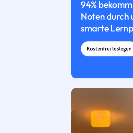
94% bekomme
Noten durch 
smarte Lernp
Kostenfrei loslegen