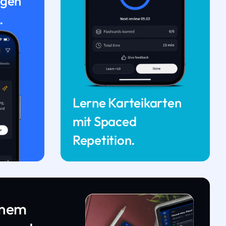
ngen
.
Lerne Karteikarten
mit Spaced
Repetition.
inem