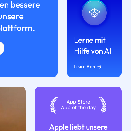
n bessere
unsere
lattform.
Lerne mit
Hilfe von AI
Learn More
Apple liebt unsere