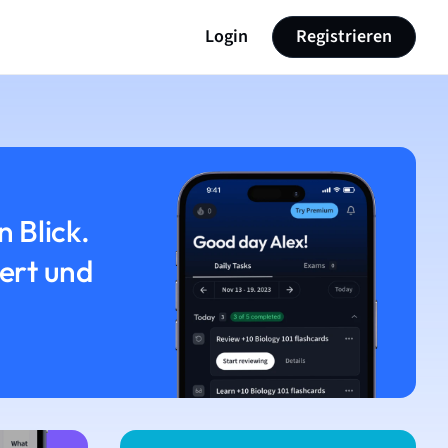
Login
Registrieren
n Blick.
iert und