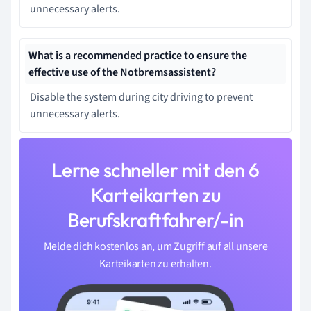
unnecessary alerts.
What is a recommended practice to ensure the
effective use of the Notbremsassistent?
Disable the system during city driving to prevent
unnecessary alerts.
Lerne schneller mit den 6
Karteikarten zu
Berufskraftfahrer/-in
Melde dich kostenlos an, um Zugriff auf all unsere
Karteikarten zu erhalten.