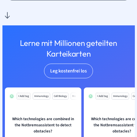
Lerne mit Millionen geteilten
Karteikarten
Leg kostenfrei los
+ Add tag
Immunology
Cell Biology
Mo
+ Add tag
Immunology
Cell
Which technologies are combined in
Which technologies are co
the Notbremsassistent to detect
the Notbremsassistent t
obstacles?
obstacles?