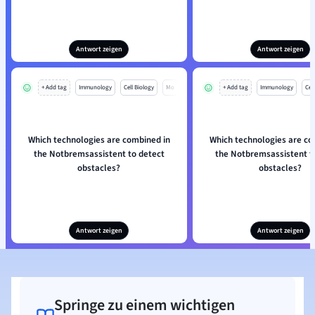
Antwort zeigen
Antwort zeigen
+ Add tag
Immunology
Cell Biology
Mo
+ Add tag
Immunology
Cell
Which technologies are combined in
Which technologies are co
the Notbremsassistent to detect
the Notbremsassistent t
obstacles?
obstacles?
Antwort zeigen
Antwort zeigen
Springe zu einem wichtigen