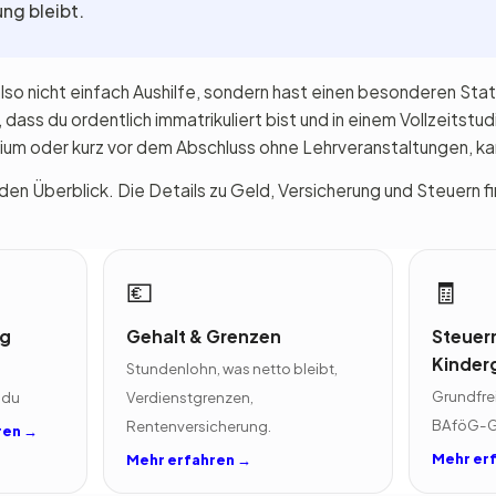
ng bleibt.
so nicht einfach Aushilfe, sondern hast einen besonderen Status,
 dass du ordentlich immatrikuliert bist und in einem Vollzeitstu
dium oder kurz vor dem Abschluss ohne Lehrveranstaltungen, ka
den Überblick. Die Details zu Geld, Versicherung und Steuern fi
💶
🧾
ng
Gehalt & Grenzen
Steuer
Kinder
Stundenlohn, was netto bleibt,
Grundfrei
 du
Verdienstgrenzen,
BAföG-Gr
Rentenversicherung.
ren →
Mehr er
Mehr erfahren →