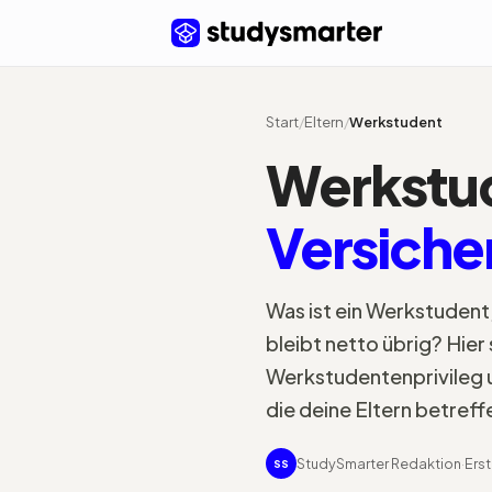
Start
/
Eltern
/
Werkstudent
Werkstu
Versiche
Was ist ein Werkstudent,
bleibt netto übrig? Hier
Werkstudentenprivileg u
die deine Eltern betreff
StudySmarter Redaktion
·
Erst
SS