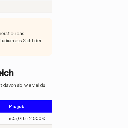
ierst du das
Studium aus Sicht der
eich
 davon ab, wie viel du
Midijob
603,01 bis 2.000 €