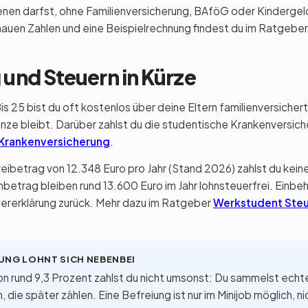
ienen darfst, ohne Familienversicherung, BAföG oder Kindergel
enauen Zahlen und eine Beispielrechnung findest du im Ratgebe
 und Steuern in Kürze
is 25 bist du oft kostenlos über deine Eltern familienversichert
ze bleibt. Darüber zahlst du die studentische Krankenversiche
Krankenversicherung
.
eibetrag von 12.348 Euro pro Jahr (Stand 2026) zahlst du kei
trag bleiben rund 13.600 Euro im Jahr lohnsteuerfrei. Einbe
euererklärung zurück. Mehr dazu im Ratgeber
Werkstudent Steu
UNG LOHNT SICH NEBENBEI
on rund 9,3 Prozent zahlst du nicht umsonst: Du sammelst ech
 die später zählen. Eine Befreiung ist nur im Minijob möglich, ni