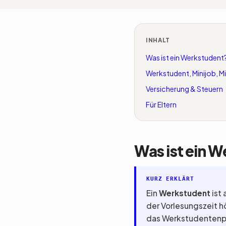
INHALT
Was ist ein Werkstudent
Werkstudent, Minijob, M
Versicherung & Steuern
Für Eltern
Was ist ein 
KURZ ERKLÄRT
Ein
Werkstudent
ist
der Vorlesungszeit 
das Werkstudentenpri