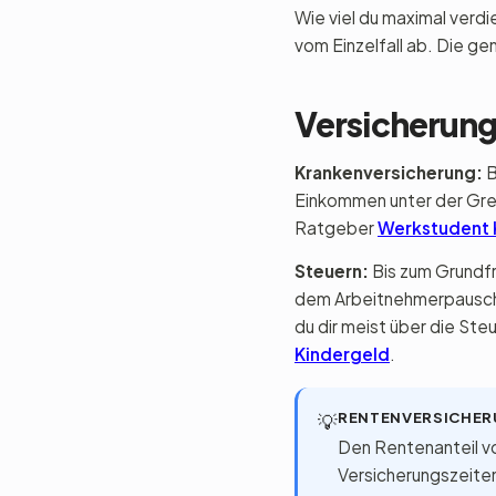
Wie viel du maximal verd
vom Einzelfall ab. Die g
Versicherung
Krankenversicherung:
B
Einkommen unter der Gren
Ratgeber
Werkstudent 
Steuern:
Bis zum Grundfr
dem Arbeitnehmerpauschbe
du dir meist über die St
Kindergeld
.
RENTENVERSICHER
💡
Den Rentenanteil v
Versicherungszeiten,