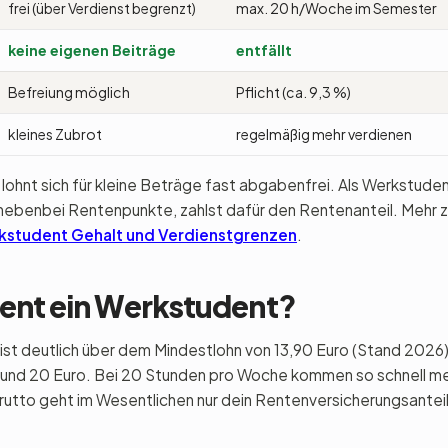
frei (über Verdienst begrenzt)
max. 20 h/Woche im Semester
keine eigenen Beiträge
entfällt
Befreiung möglich
Pflicht (ca. 9,3 %)
kleines Zubrot
regelmäßig mehr verdienen
lohnt sich für kleine Beträge fast abgabenfrei. Als Werkstude
nebenbei Rentenpunkte, zahlst dafür den Rentenanteil. Mehr
kstudent Gehalt und Verdienstgrenzen
.
dient ein Werkstudent?
ist deutlich über dem Mindestlohn von 13,90 Euro (Stand 2026)
 und 20 Euro. Bei 20 Stunden pro Woche kommen so schnell me
to geht im Wesentlichen nur dein Rentenversicherungsanteil 