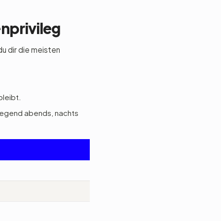
nprivileg
u dir die meisten
bleibt.
wiegend abends, nachts