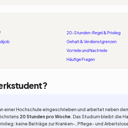
?
20-Stunden-Regel & Privileg
idijob
Gehalt & Verdienstgrenzen
Vorteile und Nachteile
Häufige Fragen
Werkstudent?
 an einer Hochschule eingeschrieben und arbeitet neben d
höchstens
20 Stunden pro Woche
. Das Studium bleibt die H
vileg: keine Beiträge zur Kranken-, Pflege- und Arbeitslos