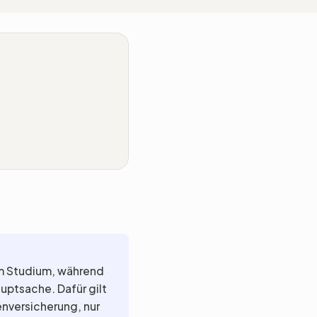
em Studium, während
auptsache. Dafür gilt
enversicherung, nur