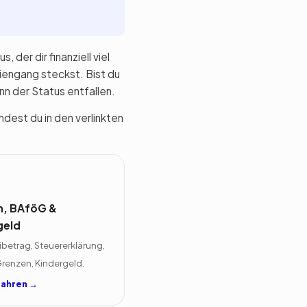
 der dir finanziell viel
diengang steckst. Bist du
nn der Status entfallen.
ndest du in den verlinkten
n, BAföG &
geld
betrag, Steuererklärung,
enzen, Kindergeld.
fahren →