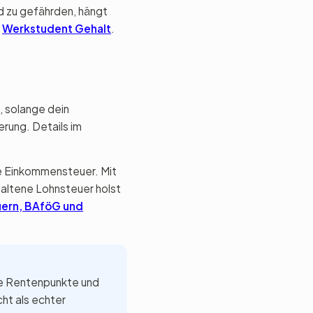
d zu gefährden, hängt
r
Werkstudent Gehalt
.
, solange dein
rung. Details im
ne Einkommensteuer. Mit
haltene Lohnsteuer holst
ern, BAföG und
te Rentenpunkte und
cht als echter