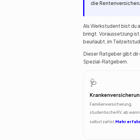
die Rentenversicheru
Als Werkstudent bist du al
bringt. Voraussetzung ist,
beurlaubt, im Teilzeitstu
Dieser Ratgeber gibt dir 
Spezial-Ratgebern.
🩺
Krankenversicheru
Familienversicherung,
studentische KV, ab wann
selbst zahlst.
Mehr erfah