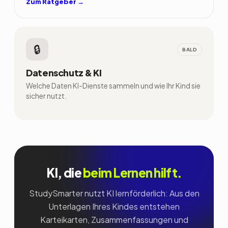
Zum Ratgeber →
🔒
BALD
Datenschutz & KI
Welche Daten KI-Dienste sammeln und wie Ihr Kind sie
sicher nutzt.
KI, die
beim Lernen hilft.
StudySmarter nutzt KI lernförderlich: Aus den
Unterlagen Ihres Kindes entstehen
Karteikarten, Zusammenfassungen und