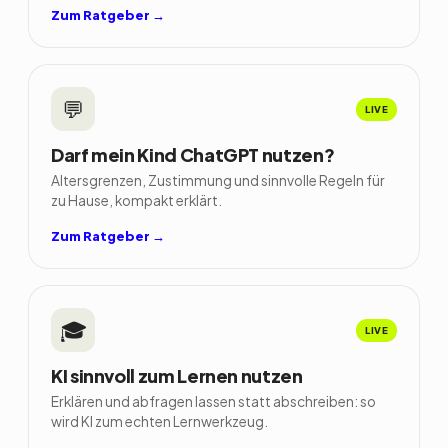
Zum Ratgeber →
💬
LIVE
Darf mein Kind ChatGPT nutzen?
Altersgrenzen, Zustimmung und sinnvolle Regeln für
zu Hause, kompakt erklärt.
Zum Ratgeber →
🎓
LIVE
KI sinnvoll zum Lernen nutzen
Erklären und abfragen lassen statt abschreiben: so
wird KI zum echten Lernwerkzeug.