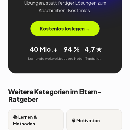
Übungen, statt fertiger Lösungen zum
Abschreiben. Kostenlos.
Kostenlos loslegen →
40 Mio.+
94 %
4,7 ★
Lernende weltweit
bessere Noten
Trustpilot
Weitere Kategorien im Eltern-
Ratgeber
📚 Lernen &
🧠 Motivation
Methoden