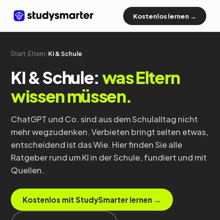
Kostenlos lernen →
Start
/
Eltern
/
KI & Schule
KI & Schule:
was Eltern
wissen müssen.
ChatGPT und Co. sind aus dem Schulalltag nicht
mehr wegzudenken. Verbieten bringt selten etwas,
entscheidend ist das Wie. Hier finden Sie alle
Ratgeber rund um KI in der Schule, fundiert und mit
Quellen.
Kostenlos mit StudySmarter lernen →