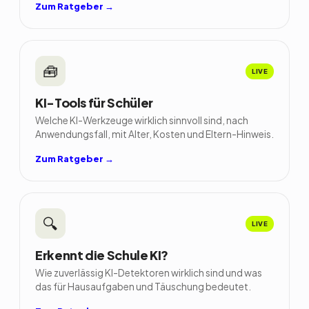
Zum Ratgeber →
🧰
LIVE
KI-Tools für Schüler
Welche KI-Werkzeuge wirklich sinnvoll sind, nach
Anwendungsfall, mit Alter, Kosten und Eltern-Hinweis.
Zum Ratgeber →
🔍
LIVE
Erkennt die Schule KI?
Wie zuverlässig KI-Detektoren wirklich sind und was
das für Hausaufgaben und Täuschung bedeutet.