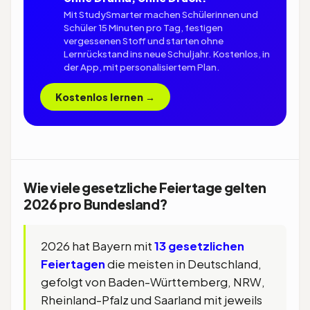
Mit StudySmarter machen Schülerinnen und
Schüler 15 Minuten pro Tag, festigen
vergessenen Stoff und starten ohne
Lernrückstand ins neue Schuljahr. Kostenlos, in
der App, mit personalisiertem Plan.
Kostenlos lernen →
Wie viele gesetzliche Feiertage gelten
2026 pro Bundesland?
2026 hat Bayern mit
13 gesetzlichen
Feiertagen
die meisten in Deutschland,
gefolgt von Baden-Württemberg, NRW,
Rheinland-Pfalz und Saarland mit jeweils