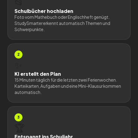
📂
Schulbücher hochladen
Foto vom Mathebuch oder Englischheft genügt.
StudySmarter erkennt automatisch Themen und
Schwerpunkte.
2
✨
KI erstellt den Plan
15 Minuten täglich für die letzten zwei Ferienwochen.
Karteikarten, Aufgaben und eine Mini-Klausur kommen
automatisch.
3
🏆
Entspannt ins Schuljahr