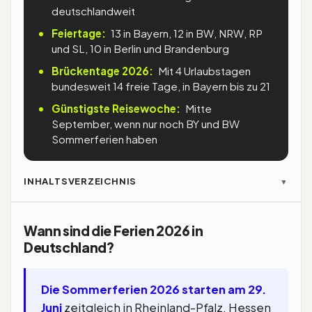
deutschlandweit
Feiertage:
13 in Bayern, 12 in BW, NRW, RP
und SL, 10 in Berlin und Brandenburg
Brückentage 2026:
Mit 4 Urlaubstagen
bundesweit 14 freie Tage, in Bayern bis zu 21
Günstigste Reisewoche:
Mitte
September, wenn nur noch BY und BW
Sommerferien haben
INHALTSVERZEICHNIS
▼
Wann sind die Ferien 2026 in
Deutschland?
Die Sommerferien 2026 starten am 29.
Juni
zeitgleich in Rheinland-Pfalz, Hessen