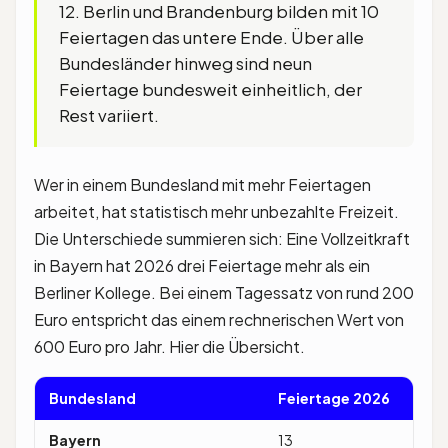
12. Berlin und Brandenburg bilden mit 10
Feiertagen das untere Ende. Über alle
Bundesländer hinweg sind neun
Feiertage bundesweit einheitlich, der
Rest variiert.
Wer in einem Bundesland mit mehr Feiertagen
arbeitet, hat statistisch mehr unbezahlte Freizeit.
Die Unterschiede summieren sich: Eine Vollzeitkraft
in Bayern hat 2026 drei Feiertage mehr als ein
Berliner Kollege. Bei einem Tagessatz von rund 200
Euro entspricht das einem rechnerischen Wert von
600 Euro pro Jahr. Hier die Übersicht.
Bundesland
Feiertage 2026
Spez
Bayern
13
Heil