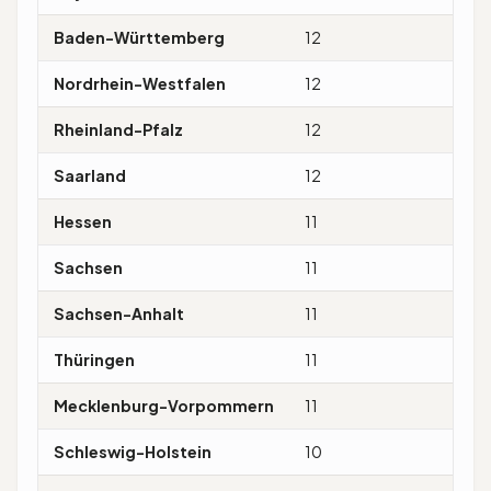
Baden-Württemberg
12
Heil
Nordrhein-Westfalen
12
Fron
Rheinland-Pfalz
12
Fron
Saarland
12
Fron
Hessen
11
Fro
Sachsen
11
Refo
Sachsen-Anhalt
11
Heil
Thüringen
11
Refo
Mecklenburg-Vorpommern
11
Refo
Schleswig-Holstein
10
Refo