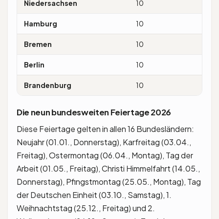
Niedersachsen
10
Refo
Hamburg
10
Refo
Bremen
10
Refo
Berlin
10
Frau
Brandenburg
10
Ref
Die neun bundesweiten Feiertage 2026
Diese Feiertage gelten in allen 16 Bundesländern:
Neujahr (01.01., Donnerstag), Karfreitag (03.04.,
Freitag), Ostermontag (06.04., Montag), Tag der
Arbeit (01.05., Freitag), Christi Himmelfahrt (14.05.,
Donnerstag), Pfingstmontag (25.05., Montag), Tag
der Deutschen Einheit (03.10., Samstag), 1.
Weihnachtstag (25.12., Freitag) und 2.