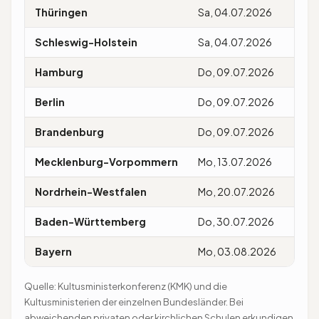
Thüringen
Sa, 04.07.2026
Fr, 
Schleswig-Holstein
Sa, 04.07.2026
Sa, 
Hamburg
Do, 09.07.2026
Mi, 
Berlin
Do, 09.07.2026
Sa, 
Brandenburg
Do, 09.07.2026
Sa, 
Mecklenburg-Vorpommern
Mo, 13.07.2026
Sa, 
Nordrhein-Westfalen
Mo, 20.07.2026
Di, 
Baden-Württemberg
Do, 30.07.2026
Sa, 
Bayern
Mo, 03.08.2026
Mo, 
Quelle: Kultusministerkonferenz (KMK) und die
Kultusministerien der einzelnen Bundesländer. Bei
abweichenden privaten oder kirchlichen Schulen erkundigen