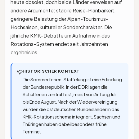
heute obsolet, doch beide Länder verweisen auf
andere Argumente: stabile Reise-Planbarkeit,
geringere Belastung der Alpen-Tourismus-
Hochsaison, kultureller Sondercharakter. Die
jährliche KMK-Debatte um Aufnahme in das
Rotations-System endet seit Jahrzehnten
ergebnislos.
HISTORISCHER KONTEXT
💡
Die Sommerferien-Staffelung ist eine Erfindung
der Bundesrepublik. In der DDR lagen die
Schulferien zentral fest, meist von Anfang Juli
bis Ende August. Nach der Wiedervereinigung
wurden die ostdeutschen Bundesländer in das
KMK-Rotationsschema integriert. Sachsen und
Thüringen haben dabei besonders frühe
Termine.