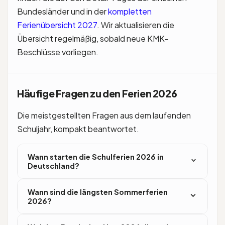
Bundesländer und in der
kompletten
Ferienübersicht 2027
. Wir aktualisieren die
Übersicht regelmäßig, sobald neue KMK-
Beschlüsse vorliegen.
Häufige Fragen zu den Ferien 2026
Die meistgestellten Fragen aus dem laufenden
Schuljahr, kompakt beantwortet.
Wann starten die Schulferien 2026 in
Deutschland?
Die ersten Sommerferien 2026 starten am
Wann sind die längsten Sommerferien
Montag, 29. Juni 2026 zeitgleich in Rheinland-
2026?
Pfalz, Hessen und im Saarland. Niedersachsen und
Bremen folgen am 2. Juli, Sachsen, Sachsen-
Baden-Württemberg, Berlin und Brandenburg