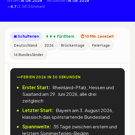
Erstellt
16.06.2026
·
Aktualisiert
16.06.2026
·
⭐
4,7
(2.341 Stimmen)
📅 Schulferien
👨‍👩‍👧 Für Eltern
⏱ 10 Min. Lesezeit
Deutschland
2026
Brückentage
Feiertage
16 Bundesländer
FERIEN 2026 IN 30 SEKUNDEN
Erster Start:
Rheinland-Pfalz, Hessen und
Saarland am 29. Juni 2026, alle drei
zeitgleich
Letzter Start:
Bayern am 3. August 2026,
klassisch das spätstartende Bundesland
Spannweite:
35 Tage zwischen erstem und
letztem Sommerferien-Beginn