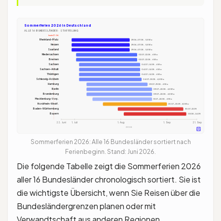
Sommerferien 2026 in Deutschland
ALLE 16 BUNDESLÄNDER · STAFFELUNG
heute 17.06.
Rheinland-Pfalz
29.06.-07.08. · 5,5 Wo
Hessen
29.06.-07.08. · 5,5 Wo
Saarland
29.06.-07.08. · 5,5 Wo
Niedersachsen
02.07.-12.08. · 6 Wo
Bremen
02.07.-12.08. · 6 Wo
Sachsen
04.07.-14.08. · 6 Wo
Sachsen-Anhalt
04.07.-14.08. · 6 Wo
Thüringen
04.07.-14.08. · 6 Wo
Schleswig-Holstein
04.07.-15.08. · 6,5 Wo
Hamburg
09.07.-19.08. · 6 Wo
Berlin
09.07.-22.08. · 6,5 Wo
Brandenburg
09.07.-22.08. · 6,5 Wo
Mecklenburg-Vorp.
13.07.-22.08. · 6 Wo
Nordrhein-Westf.
20.07.-01.09. · 6,5 Wo
Baden-Württemberg
30.07.-12.09.
Bayern
03.08.-14.09.
22. Juni
1. Juli
1. Aug
1. Sep
21. Sep
2026
Sommerferien 2026: Alle 16 Bundesländer sortiert nach
Ferienbeginn. Stand: Juni 2026.
Die folgende Tabelle zeigt die Sommerferien 2026
aller 16 Bundesländer chronologisch sortiert. Sie ist
die wichtigste Übersicht, wenn Sie Reisen über die
Bundesländergrenzen planen oder mit
Verwandtschaft aus anderen Regionen