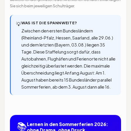
Sie sich beim jeweiligen Schulträger.
WAS IST DIE SPANNWEITE?
💡
Zwischen den ersten Bundesländern
(Rheinland-Pfalz, Hessen, Saarland, alle 29.06.)
und dem letzten (Bayern, 03.08.) liegen 35
Tage. Diese Staffelung sorgt dafür, dass
Autobahnen, Flughäfen und Ferienorte nicht alle
gleichzeitig überlastet werden. Die maximale
Überschneidung liegt Anfang August: Am 1.
August haben bereits 15 Bundesländer parallel
Sommerferien, ab dem 3. August dann alle 16.
📚
Lernen in den Sommerferien 2026:
ohne Drama, ohne Druck.