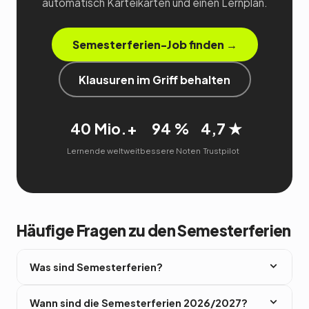
automatisch Karteikarten und einen Lernplan.
Semesterferien-Job finden →
Klausuren im Griff behalten
40 Mio.+
94 %
4,7 ★
Lernende weltweit
bessere Noten
Trustpilot
Häufige Fragen zu den Semesterferien
Was sind Semesterferien?
Semesterferien ist die umgangssprachliche
Wann sind die Semesterferien 2026/2027?
Bezeichnung für die vorlesungsfreie Zeit zwischen