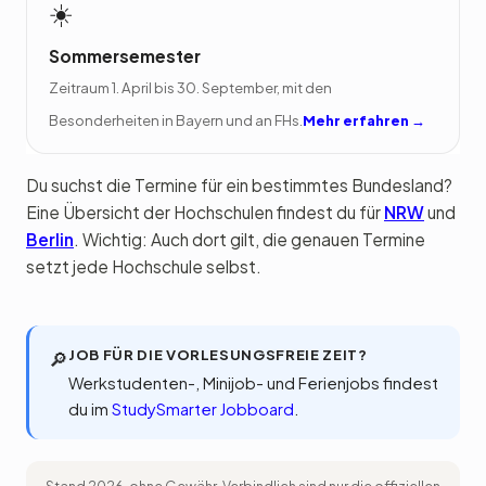
☀️
Sommersemester
Zeitraum 1. April bis 30. September, mit den
Besonderheiten in Bayern und an FHs.
Mehr erfahren →
Du suchst die Termine für ein bestimmtes Bundesland?
Eine Übersicht der Hochschulen findest du für
NRW
und
Berlin
. Wichtig: Auch dort gilt, die genauen Termine
setzt jede Hochschule selbst.
JOB FÜR DIE VORLESUNGSFREIE ZEIT?
🔎
Werkstudenten-, Minijob- und Ferienjobs findest
du im
StudySmarter Jobboard
.