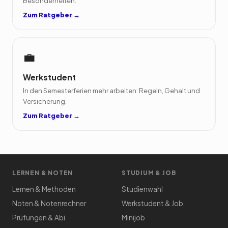
Besonderheiten.
Zum Ratgeber →
💼
Werkstudent
In den Semesterferien mehr arbeiten: Regeln, Gehalt und
Versicherung.
Zum Ratgeber →
LERNEN & NOTEN
STUDIUM & JOB
Lernen & Methoden
Studienwahl
Noten & Notenrechner
Werkstudent & Job
Prüfungen & Abi
Minijob