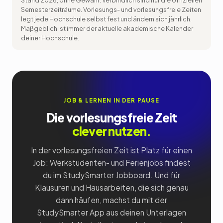
Stand 2026, ohne Gewähr. Verbindlich sind nur die offiziellen
Semesterzeiträume. Vorlesungs- und vorlesungsfreie Zeiten
legt jede Hochschule selbst fest und ändern sich jährlich.
Maßgeblich ist immer der aktuelle akademische Kalender
deiner Hochschule.
JOB & LERNEN IN DER PAUSE
Die vorlesungsfreie Zeit
clever nutzen.
In der vorlesungsfreien Zeit ist Platz für einen
Job: Werkstudenten- und Ferienjobs findest
du im StudySmarter Jobboard. Und für
Klausuren und Hausarbeiten, die sich genau
dann häufen, machst du mit der
StudySmarter App aus deinen Unterlagen