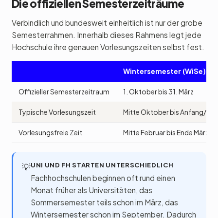
Die offiziellen Semesterzeiträume
Verbindlich und bundesweit einheitlich ist nur der grobe
Semesterrahmen. Innerhalb dieses Rahmens legt jede
Hochschule ihre genauen Vorlesungszeiten selbst fest.
Wintersemester (WiSe)
Offizieller Semesterzeitraum
1. Oktober bis 31. März
Typische Vorlesungszeit
Mitte Oktober bis Anfang/Mit
Vorlesungsfreie Zeit
Mitte Februar bis Ende März (
UNI UND FH STARTEN UNTERSCHIEDLICH
💡
Fachhochschulen beginnen oft rund einen
Monat früher als Universitäten, das
Sommersemester teils schon im März, das
Wintersemester schon im September. Dadurch