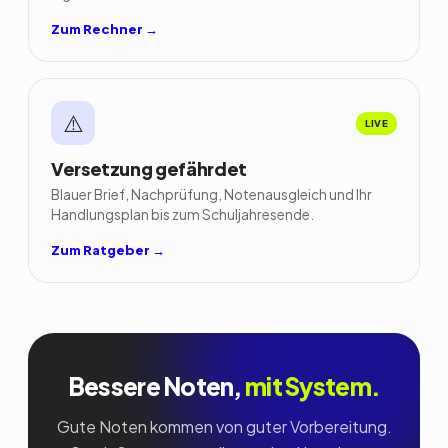
Zum Rechner →
⚠️
LIVE
Versetzung gefährdet
Blauer Brief, Nachprüfung, Notenausgleich und Ihr
Handlungsplan bis zum Schuljahresende.
Zum Ratgeber →
Bessere Noten,
mit System.
Gute Noten kommen von guter Vorbereitung.