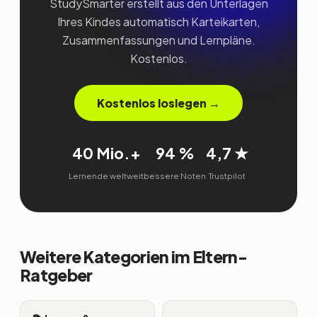
StudySmarter erstellt aus den Unterlagen
Ihres Kindes automatisch Karteikarten,
Zusammenfassungen und Lernpläne.
Kostenlos.
Kostenlos loslegen →
40 Mio.+
94 %
4,7 ★
Lernende weltweit
bessere Noten
Trustpilot
Weitere Kategorien im Eltern-
Ratgeber