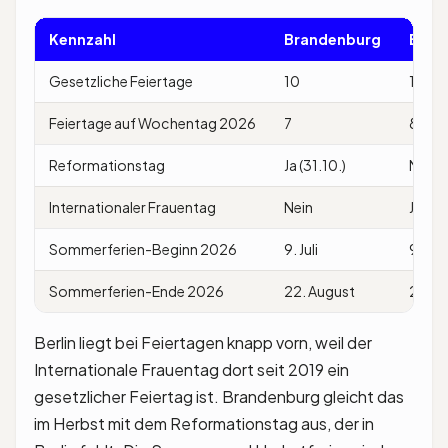
Kennzahl
Brandenburg
Berli
Gesetzliche Feiertage
10
11
Feiertage auf Wochentag 2026
7
8
Reformationstag
Ja (31.10.)
Nein
Internationaler Frauentag
Nein
Ja (08
Sommerferien-Beginn 2026
9. Juli
9. Juli
Sommerferien-Ende 2026
22. August
22. A
Berlin liegt bei Feiertagen knapp vorn, weil der
Internationale Frauentag dort seit 2019 ein
gesetzlicher Feiertag ist. Brandenburg gleicht das
im Herbst mit dem Reformationstag aus, der in