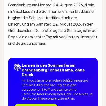
Brandenburg am Montag, 24. August 2026, direkt
im Anschluss an die Sommerferien. Für Erstklässler
beginnt die Schulzeit traditionell mit der
Einschulung am Samstag, 22. August 2026 in den
Grundschulen. Der erste reguläre Schultag ist in der
Regel ein gemischter Tag mit verkürztem Unterricht
und Begrüßungsfeier.
📚
Lernen in den Sommerferien
Brandenburg: ohne Drama, ohne
Druck.
Mit StudySmarter machen Schülerinnen und
Schüler 15 Minuten pro Tag, festigen
vergessenen Stoff und starten ohne
Lernrückstand ins neue Schuljahr. Kostenlos, in
der App, mit personalisiertem Plan.