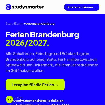
Kostenlos lernen →
Start
/
Eltern
/
Ferien Brandenburg
Ferien Brandenburg
2026/2027.
Alle Schulferien, Feiertage und Brückentage in
Brandenburg auf einer Seite. Für Familien zwischen
Spreewald und Uckermark, die ihren Jahreskalender
im Griff haben wollen.
Lernplan für die Ferien →
AUTOR
SS
StudySmarter Eltern Redaktion