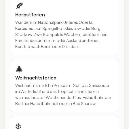
🍂
Herbstferien
Wandern im Nationalpark Unteres Odertal,
Kürbisfest auf Spargelhof Klaistow oder Burg
Storkow. Zwei kompakte Wochen, ideal für einen
Familienbesuch im In- oder Ausland und einen
Kurztrip nach Berlin oder Dresden.
🎄
Weihnachtsferien
Weihnachtsmarkt in Potsdam, Schloss Sanssouci
im Winterlicht und das Tropical Islands für ein
warmes Indoor-Wochenende. Plus: Eislaufbahn am
Berliner Hauptbahnhof oder in Bad Saarow.
❄️