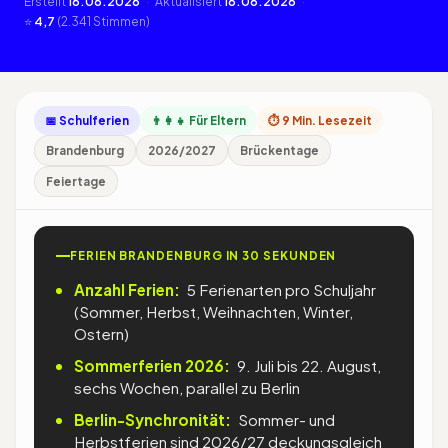
Erstellt
16.06.2026
·
Aktualisiert
16.06.2026
·
⭐
4,7
(2.341 Stimmen)
📅 Schulferien
👨‍👩‍👧 Für Eltern
⏱ 9 Min. Lesezeit
Brandenburg
2026/2027
Brückentage
Feiertage
FERIEN BRANDENBURG IN 30 SEKUNDEN
Anzahl Ferien:
5 Ferienarten pro Schuljahr
(Sommer, Herbst, Weihnachten, Winter,
Ostern)
Sommerferien 2026:
9. Juli bis 22. August,
sechs Wochen, parallel zu Berlin
Berlin-Synchronität:
Sommer- und
Herbstferien sind 2026/27 deckungsgleich