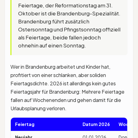
Feiertage, der Reformationstag am 31.
Oktober ist die Brandenburg-Spezialität.
Brandenburg führt zusätzlich
Ostersonntag und Pfingstsonntag offiziell
als Feiertage, beide fallen jedoch
ohnehin auf einen Sonntag.
Wer in Brandenburg arbeitet und Kinder hat,
profitiert von einer schlanken, aber soliden
Feiertagsdichte. 2026 ist allerdings kein gutes
Feiertagsjahr für Brandenburg: Mehrere Feiertage
fallen auf Wochenenden und gehen damit für die
Urlaubsplanung verloren.
Feiertag
Datum 2026
Wochen
Neujahr
01.01.2026
Donners