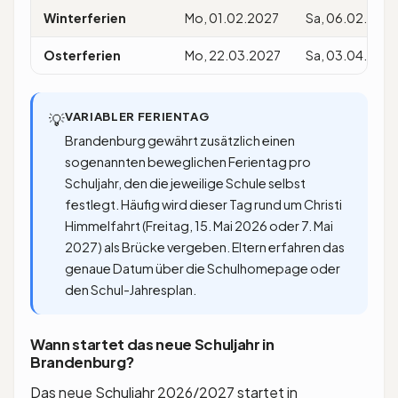
Winterferien
Mo, 01.02.2027
Sa, 06.02.202
Osterferien
Mo, 22.03.2027
Sa, 03.04.202
VARIABLER FERIENTAG
💡
Brandenburg gewährt zusätzlich einen
sogenannten beweglichen Ferientag pro
Schuljahr, den die jeweilige Schule selbst
festlegt. Häufig wird dieser Tag rund um Christi
Himmelfahrt (Freitag, 15. Mai 2026 oder 7. Mai
2027) als Brücke vergeben. Eltern erfahren das
genaue Datum über die Schulhomepage oder
den Schul-Jahresplan.
Wann startet das neue Schuljahr in
Brandenburg?
Das neue Schuljahr 2026/2027 startet in