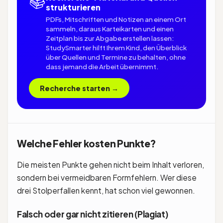
📚
strukturieren
PDFs, Mitschriften und Notizen an einem Ort
sammeln, daraus Karteikarten und einen
Zeitplan bis zur Abgabe erstellen lassen:
StudySmarter hilft Ihrem Kind, den Überblick
über Quellen und Termine zu behalten, ohne
dass jemand die Arbeit übernimmt.
Recherche starten →
Welche Fehler kosten Punkte?
Die meisten Punkte gehen nicht beim Inhalt verloren,
sondern bei vermeidbaren Formfehlern. Wer diese
drei Stolperfallen kennt, hat schon viel gewonnen.
Falsch oder gar nicht zitieren (Plagiat)