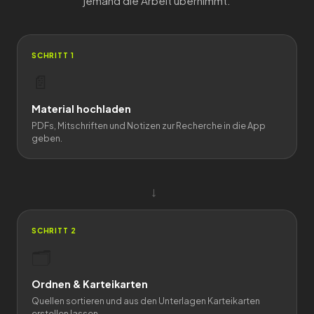
jemand die Arbeit übernimmt.
SCHRITT 1
📄
Material hochladen
PDFs, Mitschriften und Notizen zur Recherche in die App
geben.
→
SCHRITT 2
🗂️
Ordnen & Karteikarten
Quellen sortieren und aus den Unterlagen Karteikarten
erstellen lassen.