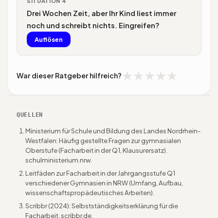
SITUATION 4
Nein, das ist ein Plagiat und kann die Arbeit ungültig
Drei Wochen Zeit, aber Ihr Kind liest immer
machen. Jede übernommene oder sinngemäß
noch und schreibt nichts. Eingreifen?
wiedergegebene Stelle braucht eine
Auflösen
Quellenangabe. Am besten Quellen gleich beim
Recherchieren mitschreiben.
ANTWORT
★
★
★
★
★
War dieser Ratgeber hilfreich?
Ja, aber bei der Struktur, nicht beim Inhalt.
Endloses Recherchieren ist eine häufige Falle.
Helfen Sie, einen festen Stichtag auszumachen,
ab dem geschrieben wird, und die verbleibende
QUELLEN
Zeit in Etappen aufzuteilen.
Ministerium für Schule und Bildung des Landes Nordrhein-
Westfalen: Häufig gestellte Fragen zur gymnasialen
Oberstufe (Facharbeit in der Q1, Klausurersatz).
schulministerium.nrw.
Leitfäden zur Facharbeit in der Jahrgangsstufe Q1
verschiedener Gymnasien in NRW (Umfang, Aufbau,
wissenschaftspropädeutisches Arbeiten).
Scribbr (2024): Selbstständigkeitserklärung für die
Facharbeit. scribbr.de.