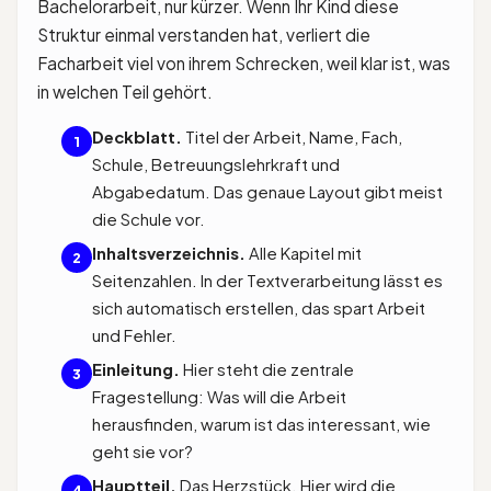
Bachelorarbeit, nur kürzer. Wenn Ihr Kind diese
Struktur einmal verstanden hat, verliert die
Facharbeit viel von ihrem Schrecken, weil klar ist, was
in welchen Teil gehört.
Deckblatt.
Titel der Arbeit, Name, Fach,
1
Schule, Betreuungslehrkraft und
Abgabedatum. Das genaue Layout gibt meist
die Schule vor.
Inhaltsverzeichnis.
Alle Kapitel mit
2
Seitenzahlen. In der Textverarbeitung lässt es
sich automatisch erstellen, das spart Arbeit
und Fehler.
Einleitung.
Hier steht die zentrale
3
Fragestellung: Was will die Arbeit
herausfinden, warum ist das interessant, wie
geht sie vor?
Hauptteil.
Das Herzstück. Hier wird die
4