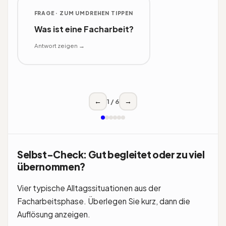
FRAGE · ZUM UMDREHEN TIPPEN
ANTWORT
Was ist eine Facharbeit?
Eine selbstständig verfasste
wissenschaftliche Arbeit in der
Antwort zeigen →
Oberstufe (oft Q1), die an vielen
Schulen eine Klausur ersetzt.
← zurück
1 / 6
←
→
Selbst-Check: Gut begleitet oder zu viel
übernommen?
Vier typische Alltagssituationen aus der
Facharbeitsphase. Überlegen Sie kurz, dann die
Auflösung anzeigen.