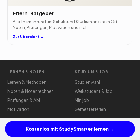
Eltern-Ratgeber
Alle Themen rund um Schule und Studium an einem Ort:
Noten, Prüfungen, Motivation und mehr.
Zur Übersicht →
LERNEN & NOTEN
STUDIUM & JOB
Lernen & Methoden
Studienwahl
Noten & Notenrechner
Werkstudent & Job
Prüfungen & Abi
Minijob
Motivation
Semesterferien
MEDIEN & FAMILIE
TOOLS
Kostenlos mit StudySmarter lernen →
KI & Schule
Notenrechner