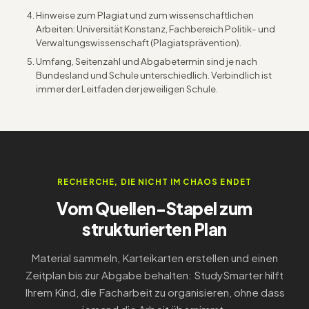
Hinweise zum Plagiat und zum wissenschaftlichen
Arbeiten: Universität Konstanz, Fachbereich Politik- und
Verwaltungswissenschaft (Plagiatsprävention).
Umfang, Seitenzahl und Abgabetermin sind je nach
Bundesland und Schule unterschiedlich. Verbindlich ist
immer der Leitfaden der jeweiligen Schule.
RECHERCHE, DIE NICHT IM CHAOS ENDET
Vom Quellen-Stapel zum
strukturierten Plan
Material sammeln, Karteikarten erstellen und einen
Zeitplan bis zur Abgabe behalten: StudySmarter hilft
Ihrem Kind, die Facharbeit zu organisieren, ohne dass