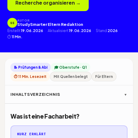
Recherche organisieren →
AUTOR
SS
StudySmarter Eltern Redaktion
Erstellt
19.06.2026
·
Aktualisiert
19.06.2026
·
Stand
2026
·
⏱
11 Min.
📝 Prüfungen & Abi
🎓 Oberstufe · Q1
⏱ 11 Min. Lesezeit
Mit Quellen belegt
Für Eltern
INHALTSVERZEICHNIS
▼
Was ist eine Facharbeit?
KURZ ERKLÄRT