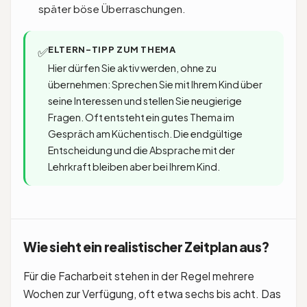
später böse Überraschungen.
ELTERN-TIPP ZUM THEMA
✅
Hier dürfen Sie aktiv werden, ohne zu
übernehmen: Sprechen Sie mit Ihrem Kind über
seine Interessen und stellen Sie neugierige
Fragen. Oft entsteht ein gutes Thema im
Gespräch am Küchentisch. Die endgültige
Entscheidung und die Absprache mit der
Lehrkraft bleiben aber bei Ihrem Kind.
Wie sieht ein realistischer Zeitplan aus?
Für die Facharbeit stehen in der Regel mehrere
Wochen zur Verfügung, oft etwa sechs bis acht. Das