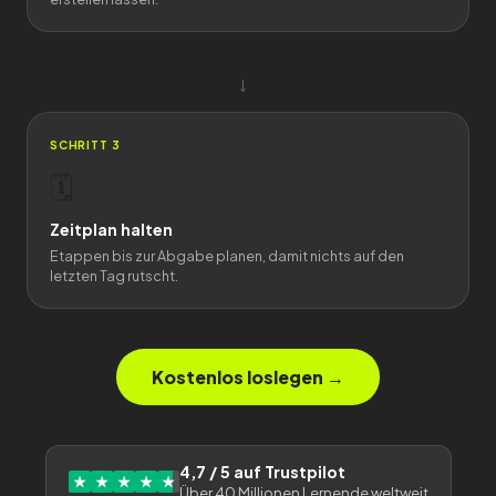
→
SCHRITT 3
🗓️
Zeitplan halten
Etappen bis zur Abgabe planen, damit nichts auf den
letzten Tag rutscht.
Kostenlos loslegen →
4,7 / 5 auf Trustpilot
★
★
★
★
★
Über 40 Millionen Lernende weltweit