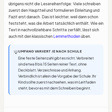
übrigens nicht die Lesereihenfolge: Viele schreiben
zuerst den Hauptteil und formulieren Einleitung und
Fazit erst danach. Das ist leichter, weil dann schon
feststeht, was die Arbeit tatsächlich enthält. Wie ein
Text in nachvollziehbare Schritte zerfällt, lässt sich
auch mit den klassischen
Lernmethoden
üben.
UMFANG VARIIERT JE NACH SCHULE
💡
Eine feste Seitenzahl gibt es nicht. Verbreitet
sind etwa 8 bis 15 Seiten reiner Text, ohne
Deckblatt, Verzeichnisse und Anhang.
Verbindlich ist allein die Vorgabe der Schule. Ihr
Kind sollte zuerst nachsehen, was im Leitfaden
steht, bevor es mit dem Schreiben beginnt.