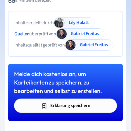
8 Minuten Lesezeit
Lily Hulatt
Inhalte erstellt durch
Gabriel Freitas
Quellen
überprüft von
Gabriel Freitas
Inhaltsqualität geprüft von
Melde dich kostenlos an, um
Karteikarten zu speichern, zu
bearbeiten und selbst zu erstellen.
Erklärung speichern