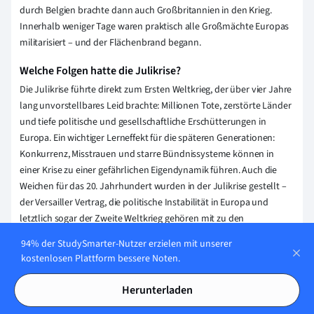
durch Belgien brachte dann auch Großbritannien in den Krieg.
Innerhalb weniger Tage waren praktisch alle Großmächte Europas
militarisiert – und der Flächenbrand begann.
Welche Folgen hatte die Julikrise?
Die Julikrise führte direkt zum Ersten Weltkrieg, der über vier Jahre
lang unvorstellbares Leid brachte: Millionen Tote, zerstörte Länder
und tiefe politische und gesellschaftliche Erschütterungen in
Europa. Ein wichtiger Lerneffekt für die späteren Generationen:
Konkurrenz, Misstrauen und starre Bündnissysteme können in
einer Krise zu einer gefährlichen Eigendynamik führen. Auch die
Weichen für das 20. Jahrhundert wurden in der Julikrise gestellt –
der Versailler Vertrag, die politische Instabilität in Europa und
letztlich sogar der Zweite Weltkrieg gehören mit zu den
weitreichenden Folgen.
94% der StudySmarter-Nutzer erzielen mit unserer
kostenlosen Plattform bessere Noten.
Was passierte nach dem Attentat von Sarajevo?
Nach dem Attentat auf den österreichisch-ungarischen Thronfolger
Herunterladen
Franz Ferdinand am 28. Juni 1914 in Sarajevo nutzte Österreich-