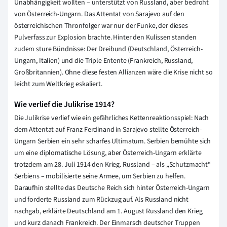
Unabhängigkeit wollten – unterstützt von Russland, aber bedroht
von Österreich-Ungarn. Das Attentat von Sarajevo auf den
österreichischen Thronfolger war nur der Funke, der dieses
Pulverfass zur Explosion brachte. Hinter den Kulissen standen
zudem sture Bündnisse: Der Dreibund (Deutschland, Österreich-
Ungarn, Italien) und die Triple Entente (Frankreich, Russland,
Großbritannien). Ohne diese festen Allianzen wäre die Krise nicht so
leicht zum Weltkrieg eskaliert.
Wie verlief die Julikrise 1914?
Die Julikrise verlief wie ein gefährliches Kettenreaktionsspiel: Nach
dem Attentat auf Franz Ferdinand in Sarajevo stellte Österreich-
Ungarn Serbien ein sehr scharfes Ultimatum. Serbien bemühte sich
um eine diplomatische Lösung, aber Österreich-Ungarn erklärte
trotzdem am 28. Juli 1914 den Krieg. Russland – als „Schutzmacht“
Serbiens – mobilisierte seine Armee, um Serbien zu helfen.
Daraufhin stellte das Deutsche Reich sich hinter Österreich-Ungarn
und forderte Russland zum Rückzug auf. Als Russland nicht
nachgab, erklärte Deutschland am 1. August Russland den Krieg
und kurz danach Frankreich. Der Einmarsch deutscher Truppen