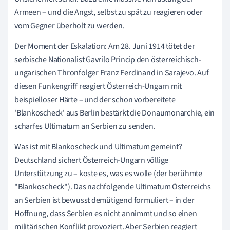
Armeen – und die Angst, selbst zu spät zu reagieren oder
vom Gegner überholt zu werden.
Der Moment der Eskalation: Am 28. Juni 1914 tötet der
serbische Nationalist Gavrilo Princip den österreichisch-
ungarischen Thronfolger Franz Ferdinand in Sarajevo. Auf
diesen Funkengriff reagiert Österreich-Ungarn mit
beispielloser Härte – und der schon vorbereitete
'Blankoscheck' aus Berlin bestärkt die Donaumonarchie, ein
scharfes Ultimatum an Serbien zu senden.
Was ist mit Blankoscheck und Ultimatum gemeint?
Deutschland sichert Österreich-Ungarn völlige
Unterstützung zu – koste es, was es wolle (der berühmte
"Blankoscheck"). Das nachfolgende Ultimatum Österreichs
an Serbien ist bewusst demütigend formuliert – in der
Hoffnung, dass Serbien es nicht annimmt und so einen
militärischen Konflikt provoziert. Aber Serbien reagiert