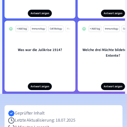
Antwort zeigen
Antwort zeigen
+ Add tag
Immunology
Cell Biology
Mo
+ Add tag
Immunology
Cell
Was war die Julikrise 1914?
Welche drei Mächte bildeten
Entente?
Antwort zeigen
Antwort zeigen
Geprüfter Inhalt
Letzte Aktualisierung: 18.07.2025