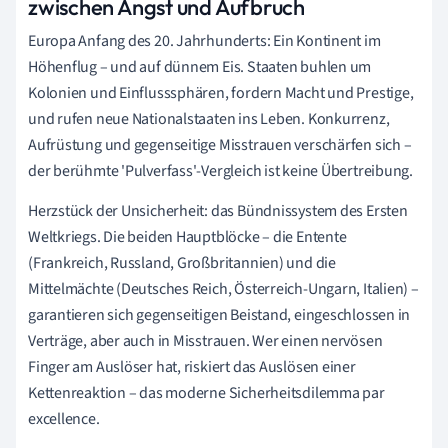
zwischen Angst und Aufbruch
Europa Anfang des 20. Jahrhunderts: Ein Kontinent im
Höhenflug – und auf dünnem Eis. Staaten buhlen um
Kolonien und Einflusssphären, fordern Macht und Prestige,
und rufen neue Nationalstaaten ins Leben. Konkurrenz,
Aufrüstung und gegenseitige Misstrauen verschärfen sich –
der berühmte 'Pulverfass'-Vergleich ist keine Übertreibung.
Herzstück der Unsicherheit: das Bündnissystem des Ersten
Weltkriegs. Die beiden Hauptblöcke – die Entente
(Frankreich, Russland, Großbritannien) und die
Mittelmächte (Deutsches Reich, Österreich-Ungarn, Italien) –
garantieren sich gegenseitigen Beistand, eingeschlossen in
Verträge, aber auch in Misstrauen. Wer einen nervösen
Finger am Auslöser hat, riskiert das Auslösen einer
Kettenreaktion – das moderne Sicherheitsdilemma par
excellence.