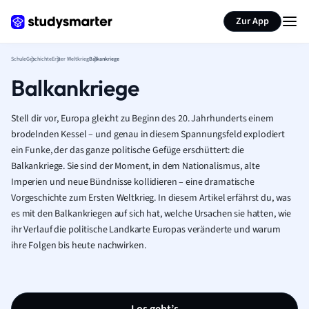
Karteikarten erstellen
Seite zusammenfassen
Zur App
Schule
Geschichte
Erster Weltkrieg
Balkankriege
Balkankriege
Stell dir vor, Europa gleicht zu Beginn des 20. Jahrhunderts einem
brodelnden Kessel – und genau in diesem Spannungsfeld explodiert
ein Funke, der das ganze politische Gefüge erschüttert: die
Balkankriege. Sie sind der Moment, in dem Nationalismus, alte
Imperien und neue Bündnisse kollidieren – eine dramatische
Vorgeschichte zum Ersten Weltkrieg. In diesem Artikel erfährst du, was
es mit den Balkankriegen auf sich hat, welche Ursachen sie hatten, wie
ihr Verlauf die politische Landkarte Europas veränderte und warum
ihre Folgen bis heute nachwirken.