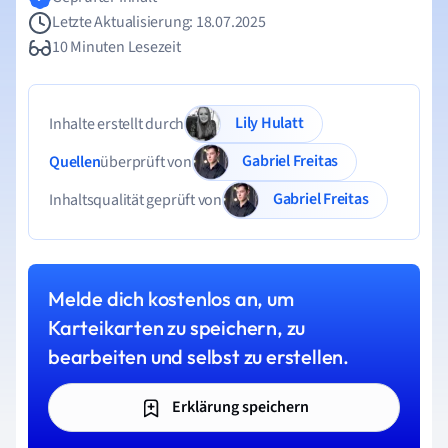
Letzte Aktualisierung: 18.07.2025
10 Minuten Lesezeit
Lily Hulatt
Inhalte erstellt durch
Gabriel Freitas
Quellen
überprüft von
Gabriel Freitas
Inhaltsqualität geprüft von
Melde dich kostenlos an, um
Karteikarten zu speichern, zu
bearbeiten und selbst zu erstellen.
Erklärung speichern