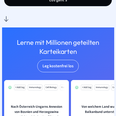
Los geht’s
Lerne mit Millionen geteilten
Karteikarten
Leg kostenfrei los
+ Add tag
Immunology
Cell Biology
Mo
+ Add tag
Immunology
Cell
Nach Österreich-Ungarns Annexion
Von welchem Land wur
von Bosnien und Herzegowina
Balkanbund unterstü