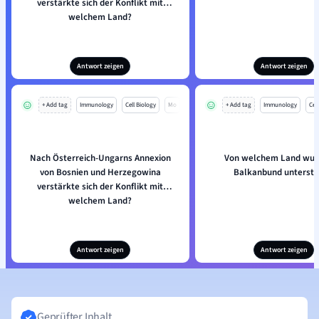
verstärkte sich der Konflikt mit
welchem Land?
Antwort zeigen
Antwort zeigen
+ Add tag
Immunology
Cell Biology
Mo
+ Add tag
Immunology
Cell
Nach Österreich-Ungarns Annexion
Von welchem Land wur
von Bosnien und Herzegowina
Balkanbund unterstü
verstärkte sich der Konflikt mit
welchem Land?
Antwort zeigen
Antwort zeigen
Geprüfter Inhalt