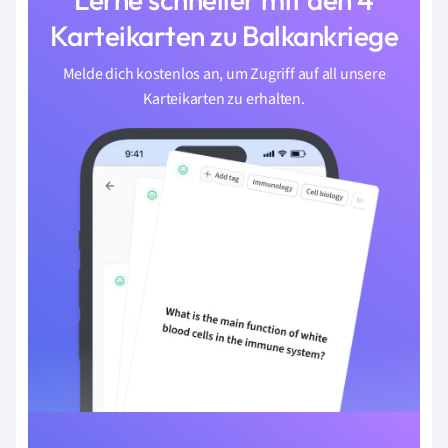
Karteikarten zu Balkankriege
Melde dich kostenlos an, um Zugriff auf all unsere
Karteikarten zu erhalten.