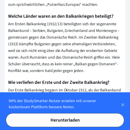
zum sprichwörtlichen „Pulverfass Europas“ machten.
Welche Länder waren an den Balkankriegen beteiligt?
Am Ersten Balkankrieg (1912/13) beteiligten sich der sogenannte
Balkanbund – Serbien, Bulgarien, Griechenland und Montenegro –
gemeinsam gegen das Osmanische Reich. Im Zweiten Balkankrieg
(1913) kämpfte Bulgarien gegen seine ehemaligen Verbündeten,
weil sie sich nicht einig über die Aufteilung der eroberten Gebiete
waren. Auch Rumänien und das Osmanische Reich griffen ein. Viele
Schüler überrascht, dass es kein reiner „Balkan gegen Osmanen“-
Konflikt war, sondern bald jeder gegen jeden.
Wie verliefen der Erste und der Zweite Balkankrieg?
Der Erste Balkankrieg begann im Oktober 1912, als der Balkanbund
das Osmanische Reich angriff. Nach mehreren Siegen und Verlusten
94% der StudySmarter-Nutzer erzielen mit unserer
für beide Seiten endete der Krieg im Mai 1913 mit dem Vertrag von
kostenlosen Plattform bessere Noten.
London – große Teile osmanischen Gebiets auf dem Balkan
wurden unter den Siegern aufgeteilt. Der Zweite Balkankrieg
Herunterladen
begann schon bald: Bulgarien griff im Juni 1913 Serbien und